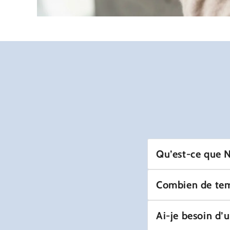
Qu’est-ce que 
Fondée en 2025, Nexis
Combien de temp
importants organisés e
portefeuille, conçue 
La livraison prend g
pour la simplicité et 
Ai-je besoin d’
numéro de suivi
dès 