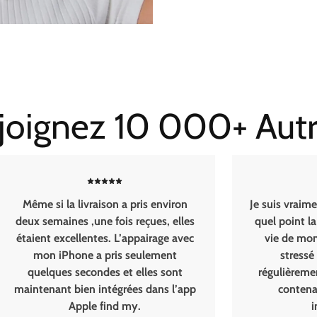
joignez 10 000+ Autr
ême si la livraison a pris environ
Je suis vraiment co
ux semaines ,une fois reçues, elles
quel point la carte
aient excellentes. L’appairage avec
vie de mon ami. 
mon iPhone a pris seulement
stressé parce 
quelques secondes et elles sont
régulièrement son 
ntenant bien intégrées dans l’app
contenait plu
Apple find my.
import