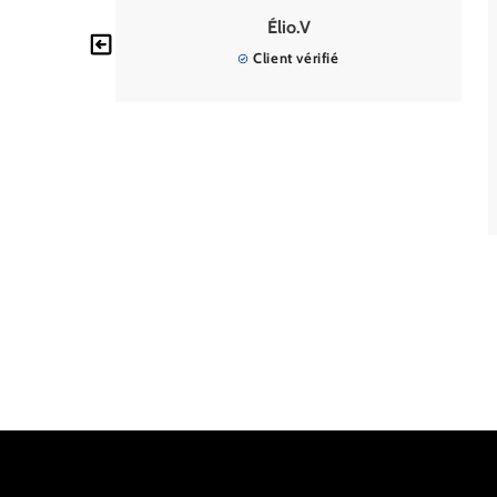
Le
Élio.V
Client vérifié
qua
a