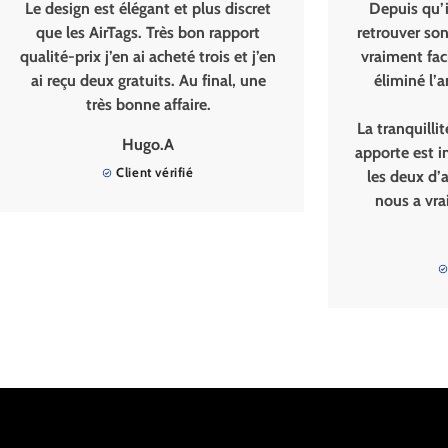
 design est élégant et plus discret
Depuis qu’il utili
que les AirTags. Très bon rapport
retrouver son porte
lité-prix j’en ai acheté trois et j’en
vraiment facile. 
i reçu deux gratuits. Au final, une
éliminé l’anxiété
très bonne affaire.
ava
La tranquillité d’es
Hugo.A
apporte est incroya
Client vérifié
les deux d’accord
nous a vraiment s
Pasc
Client