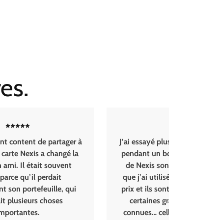
es.
ntent de partager à
J’ai essayé plusieurs types de trace
 Nexis a changé la
pendant un bon moment, mais ce
Il était souvent
de Nexis sont de loin les meilleur
qu’il perdait
que j’ai utilisés. Ça vaut vraiment l
portefeuille, qui
prix et ils sont même plus précis q
sieurs choses
certaines grandes marques bien
antes.
connues… celles qui portent le no