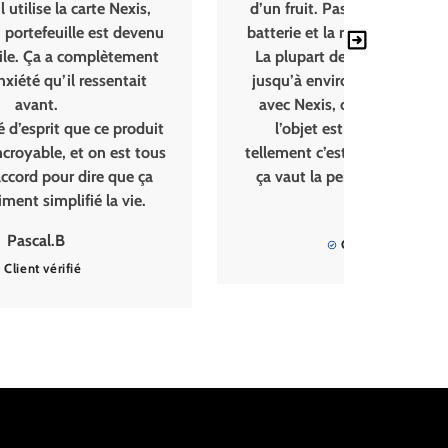
se la carte Nexis,
d’un fruit. Pas besoin de changer d
feuille est devenu
batterie et la recharge se fait sans fi
Ça a complètement
La plupart des traceurs sont préci
 qu’il ressentait
jusqu’à environ 10–12 mètres, mai
nt.
avec Nexis, on dirait presque que
prit que ce produit
l’objet est juste devant nous
ble, et on est tous
tellement c’est précis. Honnêtemen
 pour dire que ça
ça vaut la peine de passer à Nexis
implifié la vie.
David.P
al.B
Client vérifié
 vérifié